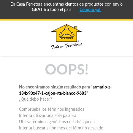
En Casa Ferretera encuentras cientos de productos con envío
GRATIS
a todo el pais
¡Compra ya!
OOPS!
No encontramos ningún resultado para "
armario-z-
184x90x47-1-cajon-rta-blanco-9683
"
¿Qué debo hacer?
Comprueba los términos ingresados
Intenta utilizar una sola palabra
Utiliza términos genéricos en la búsqueda
Intenta buscar sinónimos del término deseado