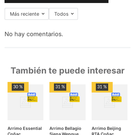
Más reciente
Todos
No hay comentarios.
También te puede interesar
30 %
31 %
31 %
envio-
envio-
envio-
gratis
gratis
gratis
cuotas-
cuotas-
cuotas-
sin-
sin-
sin-
interes
interes
interes
Arrimo Essential
Arrimo Bellagio
Arrimo Beijing
Coñac
Siena Wengue
RTA Coñac