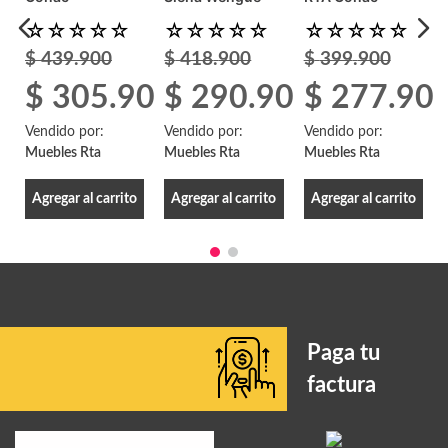
☆
☆
☆
☆
☆
☆
☆
☆
☆
☆
☆
☆
☆
☆
☆
$
439
.
900
$
418
.
900
$
399
.
900
00
$
305
.
900
$
290
.
900
$
277
.
90
Vendido por:
Vendido por:
Vendido por:
Muebles Rta
Muebles Rta
Muebles Rta
Agregar al carrito
Agregar al carrito
Agregar al carrito
Paga tu
factura