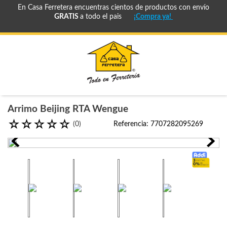
En Casa Ferretera encuentras cientos de productos con envío
GRATIS
a todo el pais
¡Compra ya!
Arrimo Beijing RTA Wengue
☆
☆
☆
☆
☆
(
0
)
Referencia
:
7707282095269
envio-
gratis
cuotas-
sin-
interes