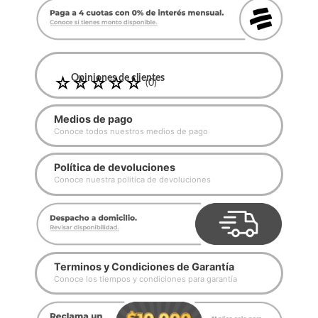
☆
Opiniones de clientes
☆
☆
☆
☆
(
0
)
Medios de pago
Conoce todos nuestros medios de pago
Política de devoluciones
Conoce nuestra politica de devoluciones
Terminos y Condiciones de Garantía
Conoce los tiempos y condiciones para garantía