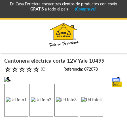
En Casa Ferretera encuentras cientos de productos con envío
GRATIS
a todo el pais
¡Compra ya!
Cantonera eléctrica corta 12V Yale 10499
☆
☆
☆
☆
☆
(
0
)
Referencia
:
072078
cuotas-
sin-
interes