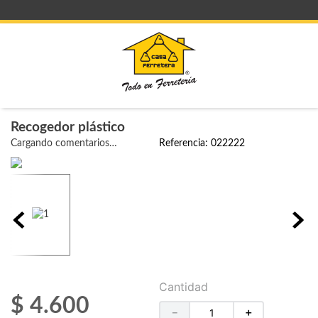
Recogedor plástico
Cargando comentarios…
Referencia
:
022222
Cantidad
$
4
.
600
－
＋