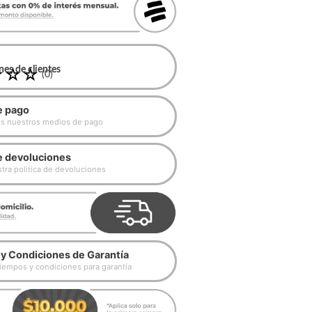
es de clientes
☆
☆
☆
(
0
)
e pago
s nuestros medios de pago
de devoluciones
ra politica de devoluciones
y Condiciones de Garantía
iempos y condiciones para garantía