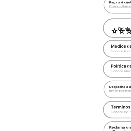
☆
Opinion
☆
Medios d
Conoce todo
Política 
Conoce nuest
Terminos 
Conoce los t