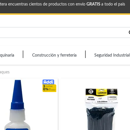
etera encuentras cientos de productos con envío
GRATIS
a todo el pais
quinaria
Construcción y ferretería
Seguridad Industrial
aques
cuotas-
sin-
interes