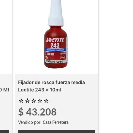
Fijador de rosca fuerza media
0 Ml
Loctite 243 x 10ml
☆
☆
☆
☆
☆
$
43
.
208
Vendido por:
Casa Ferretera