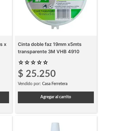
s x
Cinta doble faz 19mm x5mts
transparente 3M VHB 4910
☆
☆
☆
☆
☆
$
25
.
250
Vendido por:
Casa Ferretera
Agregar al carrito