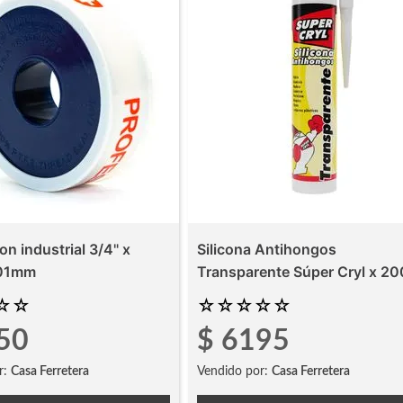
lon industrial 3/4" x
Silicona Antihongos
 01mm
Transparente Súper Cryl x 20
☆
☆
☆
☆
☆
☆
☆
50
$
6195
r:
Casa Ferretera
Vendido por:
Casa Ferretera