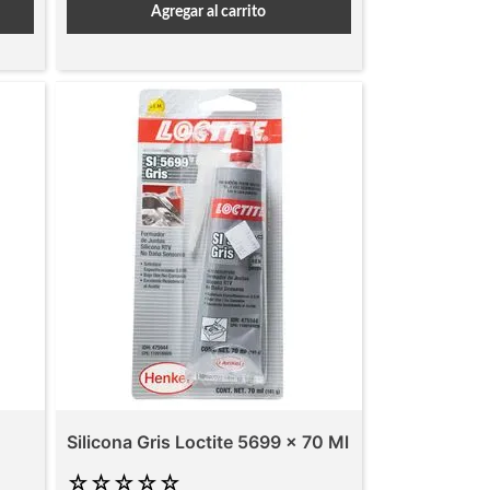
Agregar al carrito
Silicona Gris Loctite 5699 x 70 Ml
☆
☆
☆
☆
☆