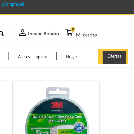
¡Compra ya!
0
Iniciar Sesión
Ofertas
Aseo y Limpieza
Hogar