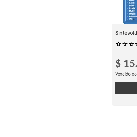
Sintesol
☆
☆
☆
$
15
Vendido po