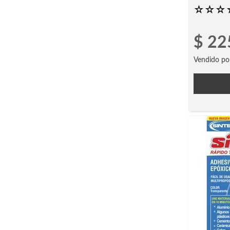
☆
☆
☆
$
22
Vendido po