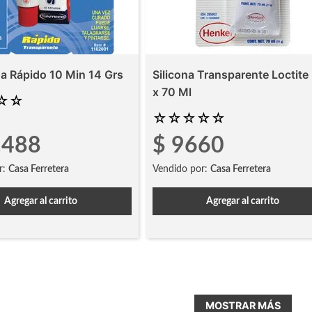
da Rápido 10 Min 14 Grs
Silicona Transparente Loctite
x 70 Ml
☆
☆
☆
☆
☆
☆
☆
.
488
$
9660
r:
Casa Ferretera
Vendido por:
Casa Ferretera
Agregar al carrito
Agregar al carrito
MOSTRAR MÁS