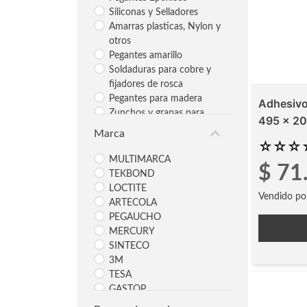
Siliconas y Selladores
Amarras plasticas, Nylon y
otros
Pegantes amarillo
Soldaduras para cobre y
fijadores de rosca
Pegantes para madera
Adhesivo
Zunchos y grapas para
495 x 20
zunchos
Marca
Cintas Para Ductos
☆
☆
☆
Cintas Doble Faz
MULTIMARCA
$
71
TEKBOND
LOCTITE
Vendido po
ARTECOLA
PEGAUCHO
MERCURY
SINTECO
3M
TESA
GASTOP
COLPEGA