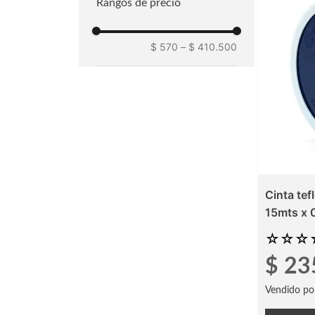
Rangos de precio
BOXER
SUPER BONDER
PEGATEX
$ 570
–
$ 410.500
DEWALT
Cinta tef
15mts x
☆
☆
☆
$
23
Vendido po