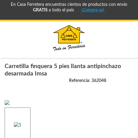
En Casa Ferretera encuentras cientos de productos con envío
GRATIS
a todo el pais
¡Compra ya!
Carretilla finquera 5 pies llanta antipinchazo
desarmada Imsa
Referencia
:
362048
cuotas-
sin-
interes