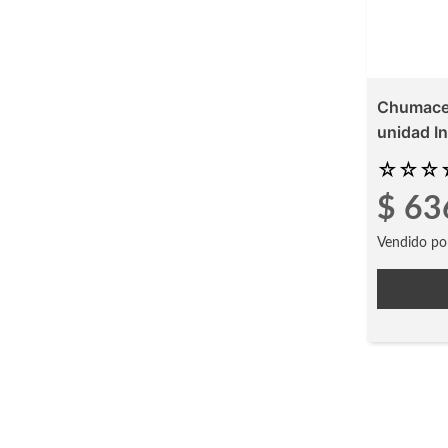
Chumacera
unidad I
☆
☆
☆
$
63
Vendido po