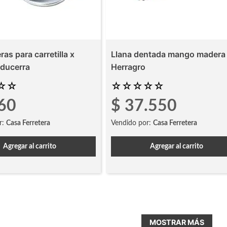
s para carretilla x
Llana dentada mango madera
nducerra
Herragro
☆
☆
☆
☆
☆
☆
☆
60
$
37
.
550
r:
Casa Ferretera
Vendido por:
Casa Ferretera
Agregar al carrito
Agregar al carrito
MOSTRAR MÁS