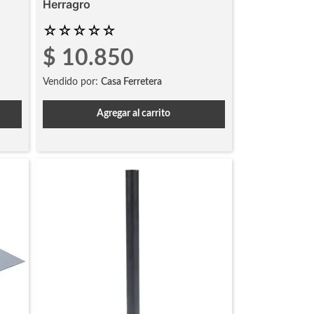
Herragro
☆
☆
☆
☆
☆
$
10
.
850
Vendido por:
Casa Ferretera
Agregar al carrito