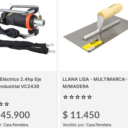
Eléctrico 2.4hp Eje
LLANA LISA - MULTIMARCA-
ndustrial VC2439
M/MADERA
☆
☆
☆
☆
☆
☆
☆
545
.
900
$
11
.
450
r:
Casa Ferretera
Vendido por:
Casa Ferretera