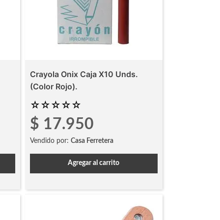
Crayola Onix Caja X10 Unds.
(Color Rojo).
☆
☆
☆
☆
☆
$
17
.
950
Vendido por:
Casa Ferretera
Agregar al carrito