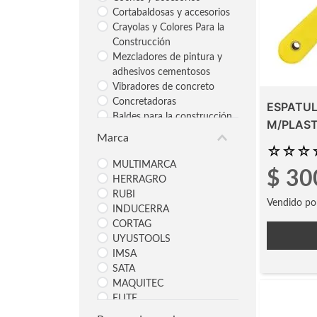
Cortabaldosas y accesorios
Crayolas y Colores Para la
Construcción
Mezcladores de pintura y
adhesivos cementosos
Vibradores de concreto
Concretadoras
ESPATUL
Baldes para la construcción
M/PLAST
Marca
☆
☆
☆
MULTIMARCA
$
30
HERRAGRO
RUBI
Vendido po
INDUCERRA
CORTAG
UYUSTOOLS
IMSA
SATA
MAQUITEC
ELITE
CONDUSTRIAL