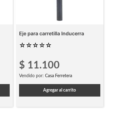
Eje para carretilla Inducerra
☆
☆
☆
☆
☆
$
11
.
100
Vendido por:
Casa Ferretera
Agregar al carrito